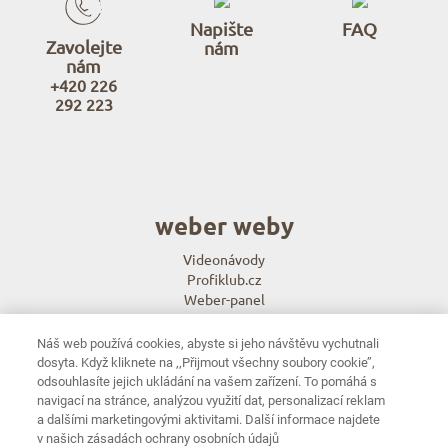
Napište
FAQ
Zavolejte
nám
nám
+420 226
292 223
weber weby
Videonávody
Profiklub.cz
Weber-panel
e-radce.cz
Náš web používá cookies, abyste si jeho návštěvu vychutnali
weber aplikace
dosyta. Když kliknete na ‚‚Přijmout všechny soubory cookie’’,
odsouhlasíte jejich ukládání na vašem zařízení. To pomáhá s
Weber color architect - navrhni fasádu
navigací na stránce, analýzou využití dat, personalizací reklam
weberpas mixer
a dalšími marketingovými aktivitami. Další informace najdete
v našich zásadách ochrany osobních údajů