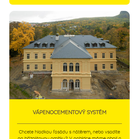
VÁPENOCEMENTOVÝ SYSTÉM
Chcete hladkou fasádu s nátěrem, nebo vsadíte
na břízolitovou omítku? V nabídce máme obojí a