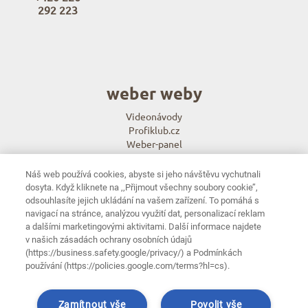
292 223
weber weby
Videonávody
Profiklub.cz
Weber-panel
e-radce.cz
Náš web používá cookies, abyste si jeho návštěvu vychutnali
weber aplikace
dosyta. Když kliknete na ‚‚Přijmout všechny soubory cookie’’,
odsouhlasíte jejich ukládání na vašem zařízení. To pomáhá s
Weber color architect - navrhni fasádu
navigací na stránce, analýzou využití dat, personalizací reklam
weberpas mixer
a dalšími marketingovými aktivitami. Další informace najdete
v našich zásadách ochrany osobních údajů
(https://business.safety.google/privacy/) a Podmínkách
používání (https://policies.google.com/terms?hl=cs).
© 2026 Saint-Gobain Weber. Všechna práva vyhrazena.
Zamítnout vše
Povolit vše