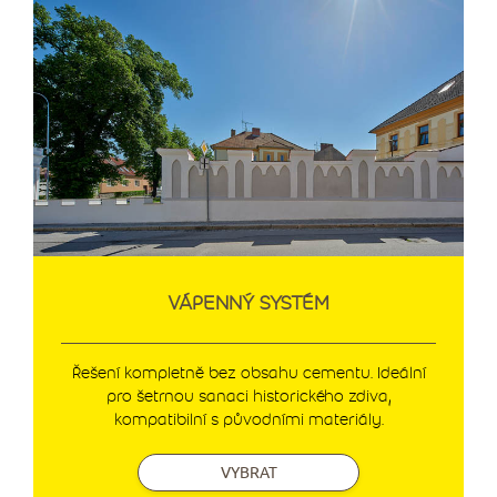
VÁPENNÝ SYSTÉM
Řešení kompletně bez obsahu cementu. Ideální
pro šetrnou sanaci historického zdiva,
kompatibilní s původními materiály.
VYBRAT