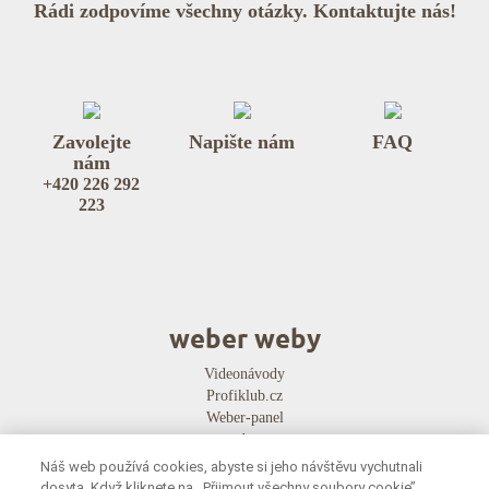
Rádi zodpovíme všechny otázky. Kontaktujte nás!
Zavolejte
Napište nám
FAQ
nám
+420 226 292
223
weber weby
Videonávody
Profiklub.cz
Weber-panel
e-radce.cz
Náš web používá cookies, abyste si jeho návštěvu vychutnali
weber aplikace
dosyta. Když kliknete na ‚‚Přijmout všechny soubory cookie’’,