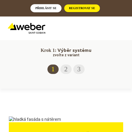
PŘIHLÁSIT SE
REGISTROVAT SE
Výběr systému
Krok 1:
zvolte z variant
1
2
3