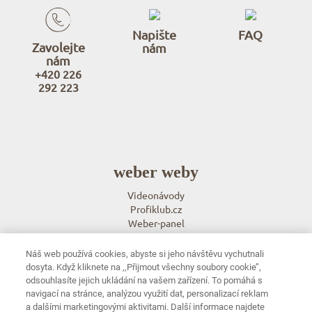
Napište
FAQ
Zavolejte
nám
nám
+420 226
292 223
weber weby
Videonávody
Profiklub.cz
Weber-panel
e-radce.cz
Náš web používá cookies, abyste si jeho návštěvu vychutnali
weber aplikace
dosyta. Když kliknete na ‚‚Přijmout všechny soubory cookie’’,
odsouhlasíte jejich ukládání na vašem zařízení. To pomáhá s
Weber color architect - navrhni fasádu
navigací na stránce, analýzou využití dat, personalizací reklam
weberpas mixer
a dalšími marketingovými aktivitami. Další informace najdete